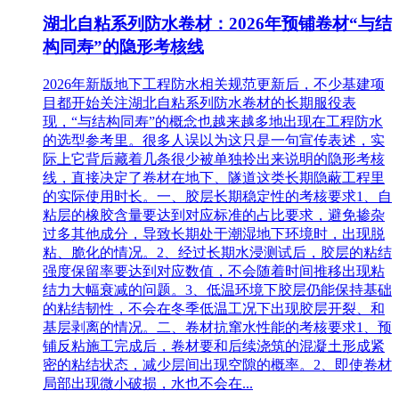
湖北自粘系列防水卷材：2026年预铺卷材“与结
构同寿”的隐形考核线
2026年新版地下工程防水相关规范更新后，不少基建项
目都开始关注湖北自粘系列防水卷材的长期服役表
现，“与结构同寿”的概念也越来越多地出现在工程防水
的选型参考里。很多人误以为这只是一句宣传表述，实
际上它背后藏着几条很少被单独拎出来说明的隐形考核
线，直接决定了卷材在地下、隧道这类长期隐蔽工程里
的实际使用时长。一、胶层长期稳定性的考核要求1、自
粘层的橡胶含量要达到对应标准的占比要求，避免掺杂
过多其他成分，导致长期处于潮湿地下环境时，出现脱
粘、脆化的情况。2、经过长期水浸测试后，胶层的粘结
强度保留率要达到对应数值，不会随着时间推移出现粘
结力大幅衰减的问题。3、低温环境下胶层仍能保持基础
的粘结韧性，不会在冬季低温工况下出现胶层开裂、和
基层剥离的情况。二、卷材抗窜水性能的考核要求1、预
铺反粘施工完成后，卷材要和后续浇筑的混凝土形成紧
密的粘结状态，减少层间出现空隙的概率。2、即使卷材
局部出现微小破损，水也不会在...