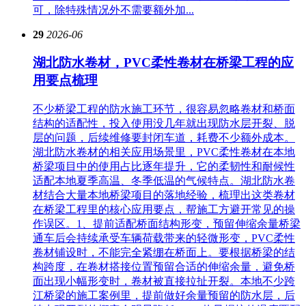
可，除特殊情况外不需要额外加...
29
2026-06
湖北防水卷材，PVC柔性卷材在桥梁工程的应
用要点梳理
不少桥梁工程的防水施工环节，很容易忽略卷材和桥面
结构的适配性，投入使用没几年就出现防水层开裂、脱
层的问题，后续维修要封闭车道，耗费不少额外成本。
湖北防水卷材的相关应用场景里，PVC柔性卷材在本地
桥梁项目中的使用占比逐年提升，它的柔韧性和耐候性
适配本地夏季高温、冬季低温的气候特点。湖北防水卷
材结合大量本地桥梁项目的落地经验，梳理出这类卷材
在桥梁工程里的核心应用要点，帮施工方避开常见的操
作误区。1、提前适配桥面结构形变，预留伸缩余量‌桥梁
通车后会持续承受车辆荷载带来的轻微形变，PVC柔性
卷材铺设时，不能完全紧绷在桥面上。要根据桥梁的结
构跨度，在卷材搭接位置预留合适的伸缩余量，避免桥
面出现小幅形变时，卷材被直接拉扯开裂。本地不少跨
江桥梁的施工案例里，提前做好余量预留的防水层，后