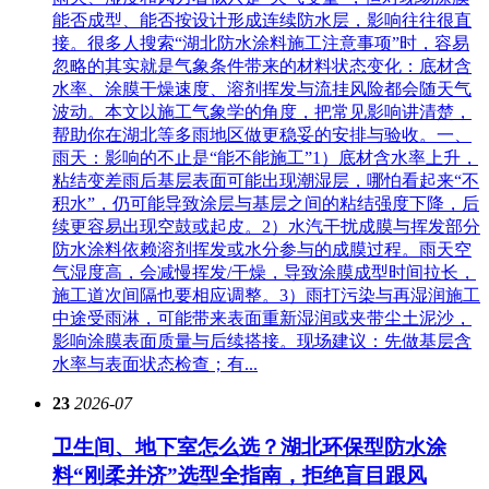
能否成型、能否按设计形成连续防水层，影响往往很直
接。很多人搜索“湖北防水涂料施工注意事项”时，容易
忽略的其实就是气象条件带来的材料状态变化：底材含
水率、涂膜干燥速度、溶剂挥发与流挂风险都会随天气
波动。本文以施工气象学的角度，把常见影响讲清楚，
帮助你在湖北等多雨地区做更稳妥的安排与验收。一、
雨天：影响的不止是“能不能施工”1）底材含水率上升，
粘结变差雨后基层表面可能出现潮湿层，哪怕看起来“不
积水”，仍可能导致涂层与基层之间的粘结强度下降，后
续更容易出现空鼓或起皮。2）水汽干扰成膜与挥发部分
防水涂料依赖溶剂挥发或水分参与的成膜过程。雨天空
气湿度高，会减慢挥发/干燥，导致涂膜成型时间拉长，
施工道次间隔也要相应调整。3）雨打污染与再湿润施工
中途受雨淋，可能带来表面重新湿润或夹带尘土泥沙，
影响涂膜表面质量与后续搭接。现场建议：先做基层含
水率与表面状态检查；有...
23
2026-07
卫生间、地下室怎么选？湖北环保型防水涂
料“刚柔并济”选型全指南，拒绝盲目跟风