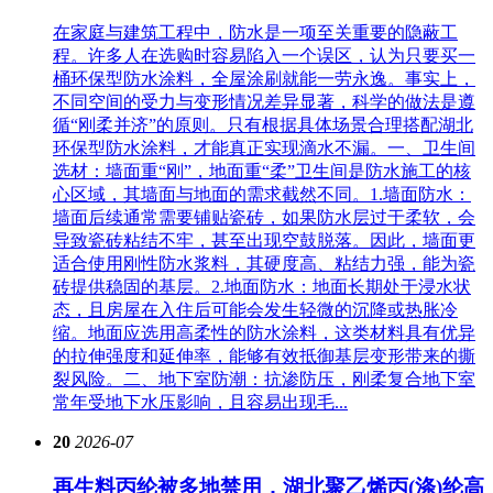
在家庭与建筑工程中，防水是一项至关重要的隐蔽工
程。许多人在选购时容易陷入一个误区，认为只要买一
桶环保型防水涂料，全屋涂刷就能一劳永逸。事实上，
不同空间的受力与变形情况差异显著，科学的做法是遵
循“刚柔并济”的原则。只有根据具体场景合理搭配湖北
环保型防水涂料，才能真正实现滴水不漏。一、卫生间
选材：墙面重“刚”，地面重“柔”卫生间是防水施工的核
心区域，其墙面与地面的需求截然不同。1.墙面防水：
墙面后续通常需要铺贴瓷砖，如果防水层过于柔软，会
导致瓷砖粘结不牢，甚至出现空鼓脱落。因此，墙面更
适合使用刚性防水浆料，其硬度高、粘结力强，能为瓷
砖提供稳固的基层。2.地面防水：地面长期处于浸水状
态，且房屋在入住后可能会发生轻微的沉降或热胀冷
缩。地面应选用高柔性的防水涂料，这类材料具有优异
的拉伸强度和延伸率，能够有效抵御基层变形带来的撕
裂风险。二、地下室防潮：抗渗防压，刚柔复合地下室
常年受地下水压影响，且容易出现毛...
20
2026-07
再生料丙纶被多地禁用，湖北聚乙烯丙(涤)纶高