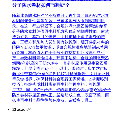
分子防水卷材如何“避坑”？
随着建筑防水标准的不断提升，再生聚乙烯丙纶防水卷
材因耐老化性差等问题，已被多地列入限制或禁用目
录。在这一行业背景下，合规的湖北聚乙烯丙(涤)纶高
分子防水卷材凭借原生料配方和稳定的物理性能，依然
成为许多工程项目的选择。面对市场上鱼龙混杂的产
品，工程方和采购人员如何有效甄别，避开劣质材料的
陷阱？1.认清禁用根源，明确合规标准多地限制或禁用
丙纶布，核心原因在于部分小作坊使用回收再生料生
产，导致材料寿命缩水、环保不达标。合规的湖北聚乙
烯丙(涤)纶高分子防水卷材，其芯材应使用原生聚乙烯
颗粒，且厚度需达到0.5mm以上。采购时，应要求供应
商提供带有CMA章的GB 18173.1检测报告，关注耐水性
等关键指标，确保材料符合现行国家标准。2.掌握鉴别
技巧，拒绝劣质材料辨别原生料与再生料，可以通
过“望、闻、触”三步法。好的湖北聚乙烯丙(涤)纶高分子
防水卷材芯层颜色纯正、呈透明或白色，表面平整；而
劣质再生料产品往往颜色发灰、杂质多，且...
13
2026-07