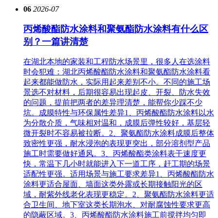
06
2026-07
丙烯酸酯防水涂料和聚氨酯防水涂料有什么区
别？一篇讲清楚
在湖北本地的家装和工程防水场景里，很多人在选涂料
时会犯难：‌湖北丙烯酸酯防水涂料‌和聚氨酯防水涂料看
起来都能做防水，实际用起来差别不小。不同的施工场
景选不对材料，后期很容易出现起皮、开裂、防水失效
的问题，提前把两者的差异理清楚，能帮你少踩不少
坑。成膜特性与环保属性差异1、丙烯酸酯防水涂料以水
为分散介质，气味相对温和，成膜后弹性较好，基层轻
微开裂时不容易被拉断。2、聚氨酯防水涂料成膜后整体
致密性更强，耐水浸泡的表现更突出，部分溶剂型产品
施工时需要做好通风。3、丙烯酸酯类涂料表干速度更
快，常温下几小时就能进入下一道工序，赶工期的场景
适配性更强。适用场景与施工要求差异1、丙烯酸酯防水
涂料更适合屋面、墙面这类外露或长期接触阳光的区
域，耐紫外线老化表现更稳定。2、聚氨酯防水涂料更适
合卫生间、地下室这类长期泡水、对耐腐蚀性要求更高
的隐蔽区域。3、丙烯酸酯防水涂料施工前搅拌均匀即