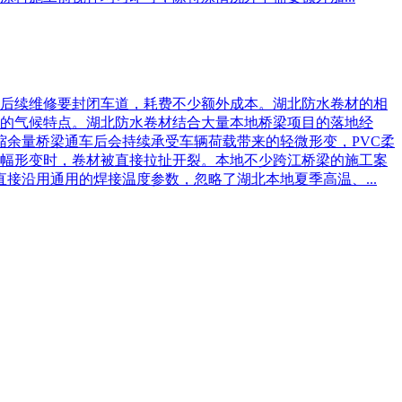
后续维修要封闭车道，耗费不少额外成本。湖北防水卷材的相
温的气候特点。湖北防水卷材结合大量本地桥梁项目的落地经
余量‌桥梁通车后会持续承受车辆荷载带来的轻微形变，PVC柔
幅形变时，卷材被直接拉扯开裂。本地不少跨江桥梁的施工案
接沿用通用的焊接温度参数，忽略了湖北本地夏季高温、...