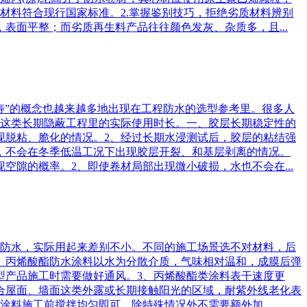
确保材料符合现行国家标准。2.掌握鉴别技巧，拒绝劣质材料辨别
表面平整；而劣质再生料产品往往颜色发灰、杂质多，且...
寿”的概念也越来越多地出现在工程防水的选型参考里。很多人
这类长期隐蔽工程里的实际使用时长。一、胶层长期稳定性的
现脱粘、脆化的情况。2、经过长期水浸测试后，胶层的粘结强
，不会在冬季低温工况下出现胶层开裂、和基层剥离的情况。
隙的概率。2、即使卷材局部出现微小破损，水也不会在...
做防水，实际用起来差别不小。不同的施工场景选不对材料，后
、丙烯酸酯防水涂料以水为分散介质，气味相对温和，成膜后弹
型产品施工时需要做好通风。3、丙烯酸酯类涂料表干速度更
合屋面、墙面这类外露或长期接触阳光的区域，耐紫外线老化表
料施工前搅拌均匀即可，除特殊情况外不需要额外加...