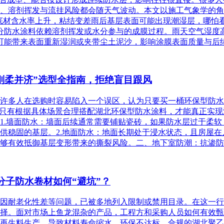
、溶剂挥发与流挂风险都会随天气波动。本文以施工气象学的角
）底材含水率上升，粘结变差雨后基层表面可能出现潮湿层，哪怕
分防水涂料依赖溶剂挥发或水分参与的成膜过程。雨天空气湿度
可能带来表面重新湿润或夹带尘土泥沙，影响涂膜表面质量与后续
刚柔并济”选型全指南，拒绝盲目跟风
许多人在选购时容易陷入一个误区，认为只要买一桶环保型防水
只有根据具体场景合理搭配湖北环保型防水涂料，才能真正实现滴
1.墙面防水：墙面后续通常需要铺贴瓷砖，如果防水层过于柔
供稳固的基层。2.地面防水：地面长期处于浸水状态，且房屋
够有效抵御基层变形带来的撕裂风险。二、地下室防潮：抗渗防压
分子防水卷材如何“避坑”？
因耐老化性差等问题，已被多地列入限制或禁用目录。在这一行
择。面对市场上鱼龙混杂的产品，工程方和采购人员如何有效甄
再生料生产，导致材料寿命缩水、环保不达标。合规的湖北聚乙