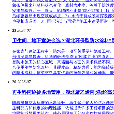
象条件带来的材料状态变化：底材含水率、涂膜干燥速度
安排与验收。一、雨天：影响的不止是“能不能施工”1
后续更容易出现空鼓或起皮。2）水汽干扰成膜与挥发部
也要相应调整。3）雨打污染与再湿润施工中途受雨淋，
23
2026-07
卫生间、地下室怎么选？湖北环保型防水涂料“
在家庭与建筑工程中，防水是一项至关重要的隐蔽工程。
形情况差异显著，科学的做法是遵循“刚柔并济”的原则。
是防水施工的核心区域，其墙面与地面的需求截然不同。
合使用刚性防水浆料，其硬度高、粘结力强，能为瓷砖提
的防水涂料，这类材料具有优异的拉伸强度和延伸率，能
20
2026-07
再生料丙纶被多地禁用，湖北聚乙烯丙(涤)纶高
随着建筑防水标准的不断提升，再生聚乙烯丙纶防水卷材
生料配方和稳定的物理性能，依然成为许多工程项目的选
地限制或禁用丙纶布，核心原因在于部分小作坊使用回收