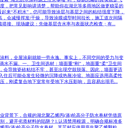
度，把常见影响讲清楚，帮助你在湖北等多雨地区做更稳妥的
看起来“不积水”，仍可能导致涂层与基层之间的粘结强度下降，
高，会减慢挥发/干燥，导致涂膜成型时间拉长，施工道次间隔
搭接。现场建议：先做基层含水率与表面状态检查；有...
涂料，全屋涂刷就能一劳永逸。事实上，不同空间的受力与变
水不漏。一、卫生间选材：墙面重“刚”，地面重“柔”卫生间
软，会导致瓷砖粘结不牢，甚至出现空鼓脱落。因此，墙面更适
在入住后可能会发生轻微的沉降或热胀冷缩。地面应选用高柔性
，刚柔复合地下室常年受地下水压影响，且容易出现毛...
业背景下，合规的湖北聚乙烯丙(涤)纶高分子防水卷材凭借原
别，避开劣质材料的陷阱？1.认清禁用根源，明确合规标准多
烯丙(涤)纶高分子防水卷材，其芯材应使用原生聚乙烯颗粒，