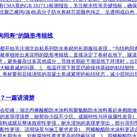
有CMA章的GB 18173.1检测报告，关注耐水性等关键指标，
北聚乙烯丙(涤)纶高分子防水卷材芯层颜色纯正、呈透明或白色，
构同寿”的隐形考核线
项目都开始关注湖北自粘系列防水卷材的长期服役表现，“与结构同
被单独拎出来说明的隐形考核线，直接决定了卷材在地下、隧道
求，避免掺杂过多其他成分，导致长期处于潮湿地下环境时，出
大幅衰减的问题。3、低温环境下胶层仍能保持基础的粘结韧性
卷材要和后续浇筑的混凝土形成紧密的粘结状态，减少层间出现空
？一篇讲清楚
会犯难：‌湖北丙烯酸酯防水涂料‌和聚氨酯防水涂料看起来都能
的差异理清楚，能帮你少踩不少坑。成膜特性与环保属性差异1
涂料成膜后整体致密性更强，耐水浸泡的表现更突出，部分溶剂
配性更强。适用场景与施工要求差异1、丙烯酸酯防水涂料更适
长期泡水、对耐腐蚀性要求更高的隐蔽区域。3、丙烯酸酯防水涂