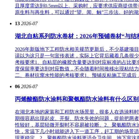
且厚度需达到0.5mm以上。采购时，应要求供应商提供带
原生料与再生料，可以通过“望、闻、触”三步法。好的湖
13
2026-07
湖北自粘系列防水卷材：2026年预铺卷材“与结
2026年新版地下工程防水相关规范更新后，不少基建
误以为这只是一句宣传表述，实际上它背后藏着几条很少
考核要求1、自粘层的橡胶含量要达到对应标准的占比要
度保留率要达到对应数值，不会随着时间推移出现粘结力
二、卷材抗窜水性能的考核要求1、预铺反粘施工完成后，
06
2026-07
丙烯酸酯防水涂料和聚氨酯防水涂料有什么区别
在湖北本地的家装和工程防水场景里，很多人在选涂料时
期很容易出现起皮、开裂、防水失效的问题，提前把两者
性较好，基层轻微开裂时不容易被拉断。2、聚氨酯防水
快，常温下几小时就能进入下一道工序，赶工期的场景适
现更稳定。2、聚氨酯防水涂料更适合卫生间、地下室这类