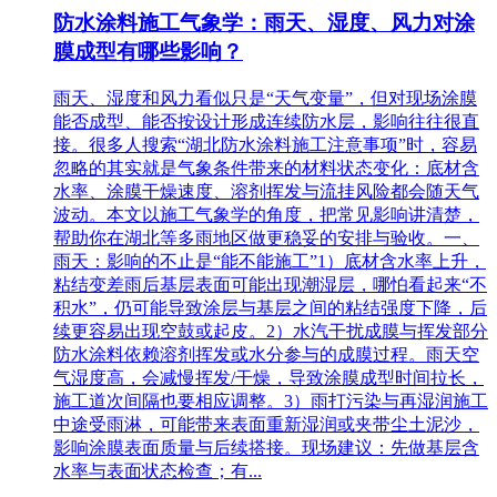
防水涂料施工气象学：雨天、湿度、风力对涂
膜成型有哪些影响？
雨天、湿度和风力看似只是“天气变量”，但对现场涂膜
能否成型、能否按设计形成连续防水层，影响往往很直
接。很多人搜索“湖北防水涂料施工注意事项”时，容易
忽略的其实就是气象条件带来的材料状态变化：底材含
水率、涂膜干燥速度、溶剂挥发与流挂风险都会随天气
波动。本文以施工气象学的角度，把常见影响讲清楚，
帮助你在湖北等多雨地区做更稳妥的安排与验收。一、
雨天：影响的不止是“能不能施工”1）底材含水率上升，
粘结变差雨后基层表面可能出现潮湿层，哪怕看起来“不
积水”，仍可能导致涂层与基层之间的粘结强度下降，后
续更容易出现空鼓或起皮。2）水汽干扰成膜与挥发部分
防水涂料依赖溶剂挥发或水分参与的成膜过程。雨天空
气湿度高，会减慢挥发/干燥，导致涂膜成型时间拉长，
施工道次间隔也要相应调整。3）雨打污染与再湿润施工
中途受雨淋，可能带来表面重新湿润或夹带尘土泥沙，
影响涂膜表面质量与后续搭接。现场建议：先做基层含
水率与表面状态检查；有...