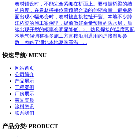
卷材铺设时，不能完全紧绷在桥面上。要根据桥梁的结
构跨度，在卷材搭接位置预留合适的伸缩余量，避免桥
面出现小幅形变时，卷材被直接拉扯开裂。本地不少跨
江桥梁的施工案例里，提前做好余量预留的防水层，后
续出现开裂的概率会明显降低。2、热风焊接的温度匹配
本地气候调整‌很多施工方直接沿用通用的焊接温度参
数，忽略了湖北本地夏季高温、...
快速导航
/ MENU
网站首页
公司简介
产品展示
工程案例
厂房展示
荣誉资质
涂料资讯
联系我们
产品分类
/ PRODUCT