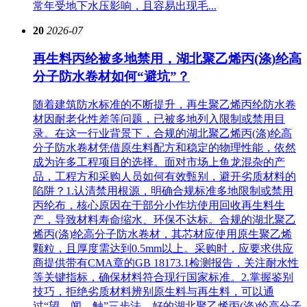
常年受地下水压影响，且容易出现毛...
20
2026-07
再生料丙纶被多地禁用，湖北聚乙烯丙(涤)纶高
分子防水卷材如何“避坑”？
随着建筑防水标准的不断提升，再生聚乙烯丙纶防水卷
材因耐老化性差等问题，已被多地列入限制或禁用目
录。在这一行业背景下，合规的湖北聚乙烯丙(涤)纶高
分子防水卷材凭借原生料配方和稳定的物理性能，依然
成为许多工程项目的选择。面对市场上鱼龙混杂的产
品，工程方和采购人员如何有效甄别，避开劣质材料的
陷阱？1.认清禁用根源，明确合规标准多地限制或禁用
丙纶布，核心原因在于部分小作坊使用回收再生料生
产，导致材料寿命缩水、环保不达标。合规的湖北聚乙
烯丙(涤)纶高分子防水卷材，其芯材应使用原生聚乙烯
颗粒，且厚度需达到0.5mm以上。采购时，应要求供应
商提供带有CMA章的GB 18173.1检测报告，关注耐水性
等关键指标，确保材料符合现行国家标准。2.掌握鉴别
技巧，拒绝劣质材料辨别原生料与再生料，可以通
过“望、闻、触”三步法。好的湖北聚乙烯丙(涤)纶高分子