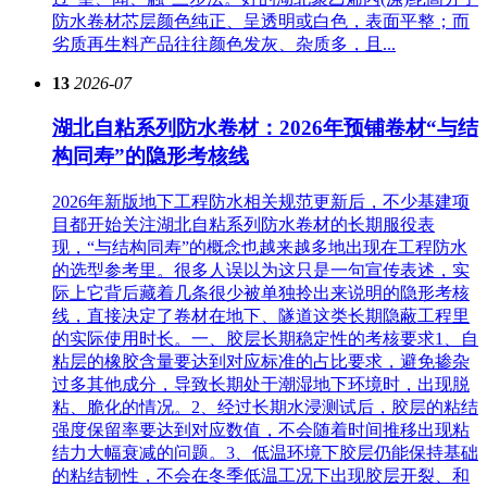
防水卷材芯层颜色纯正、呈透明或白色，表面平整；而
劣质再生料产品往往颜色发灰、杂质多，且...
13
2026-07
湖北自粘系列防水卷材：2026年预铺卷材“与结
构同寿”的隐形考核线
2026年新版地下工程防水相关规范更新后，不少基建项
目都开始关注湖北自粘系列防水卷材的长期服役表
现，“与结构同寿”的概念也越来越多地出现在工程防水
的选型参考里。很多人误以为这只是一句宣传表述，实
际上它背后藏着几条很少被单独拎出来说明的隐形考核
线，直接决定了卷材在地下、隧道这类长期隐蔽工程里
的实际使用时长。一、胶层长期稳定性的考核要求1、自
粘层的橡胶含量要达到对应标准的占比要求，避免掺杂
过多其他成分，导致长期处于潮湿地下环境时，出现脱
粘、脆化的情况。2、经过长期水浸测试后，胶层的粘结
强度保留率要达到对应数值，不会随着时间推移出现粘
结力大幅衰减的问题。3、低温环境下胶层仍能保持基础
的粘结韧性，不会在冬季低温工况下出现胶层开裂、和