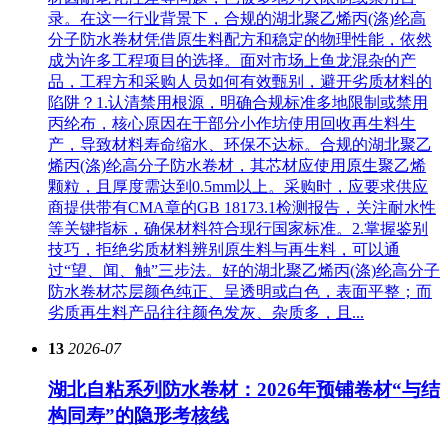
录。在这一行业背景下，合规的湖北聚乙烯丙(涤)纶高
分子防水卷材凭借原生料配方和稳定的物理性能，依然
成为许多工程项目的选择。面对市场上鱼龙混杂的产
品，工程方和采购人员如何有效甄别，避开劣质材料的
陷阱？1.认清禁用根源，明确合规标准多地限制或禁用
丙纶布，核心原因在于部分小作坊使用回收再生料生
产，导致材料寿命缩水、环保不达标。合规的湖北聚乙
烯丙(涤)纶高分子防水卷材，其芯材应使用原生聚乙烯
颗粒，且厚度需达到0.5mm以上。采购时，应要求供应
商提供带有CMA章的GB 18173.1检测报告，关注耐水性
等关键指标，确保材料符合现行国家标准。2.掌握鉴别
技巧，拒绝劣质材料辨别原生料与再生料，可以通
过“望、闻、触”三步法。好的湖北聚乙烯丙(涤)纶高分子
防水卷材芯层颜色纯正、呈透明或白色，表面平整；而
劣质再生料产品往往颜色发灰、杂质多，且...
13
2026-07
湖北自粘系列防水卷材：2026年预铺卷材“与结
构同寿”的隐形考核线