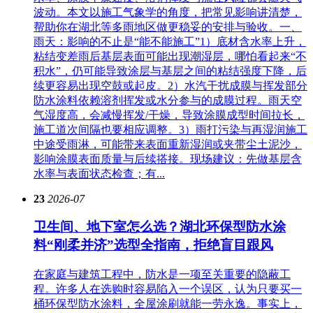
波动。本文以施工气象学的角度，把常见影响讲清楚，
帮助你在湖北等多雨地区做更稳妥的安排与验收。一、
雨天：影响的不止是“能不能施工”1）底材含水率上升，
粘结变差雨后基层表面可能出现潮湿层，哪怕看起来“不
积水”，仍可能导致涂层与基层之间的粘结强度下降，后
续更容易出现空鼓或起皮。2）水汽干扰成膜与挥发部分
防水涂料依赖溶剂挥发或水分参与的成膜过程。雨天空
气湿度高，会减慢挥发/干燥，导致涂膜成型时间拉长，
施工道次间隔也要相应调整。3）雨打污染与再湿润施工
中途受雨淋，可能带来表面重新湿润或夹带尘土泥沙，
影响涂膜表面质量与后续搭接。现场建议：先做基层含
水率与表面状态检查；有...
23
2026-07
卫生间、地下室怎么选？湖北环保型防水涂
料“刚柔并济”选型全指南，拒绝盲目跟风
在家庭与建筑工程中，防水是一项至关重要的隐蔽工
程。许多人在选购时容易陷入一个误区，认为只要买一
桶环保型防水涂料，全屋涂刷就能一劳永逸。事实上，