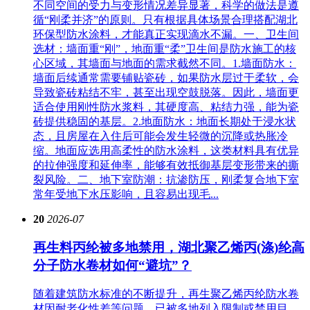
不同空间的受力与变形情况差异显著，科学的做法是遵
循“刚柔并济”的原则。只有根据具体场景合理搭配湖北
环保型防水涂料，才能真正实现滴水不漏。一、卫生间
选材：墙面重“刚”，地面重“柔”卫生间是防水施工的核
心区域，其墙面与地面的需求截然不同。1.墙面防水：
墙面后续通常需要铺贴瓷砖，如果防水层过于柔软，会
导致瓷砖粘结不牢，甚至出现空鼓脱落。因此，墙面更
适合使用刚性防水浆料，其硬度高、粘结力强，能为瓷
砖提供稳固的基层。2.地面防水：地面长期处于浸水状
态，且房屋在入住后可能会发生轻微的沉降或热胀冷
缩。地面应选用高柔性的防水涂料，这类材料具有优异
的拉伸强度和延伸率，能够有效抵御基层变形带来的撕
裂风险。二、地下室防潮：抗渗防压，刚柔复合地下室
常年受地下水压影响，且容易出现毛...
20
2026-07
再生料丙纶被多地禁用，湖北聚乙烯丙(涤)纶高
分子防水卷材如何“避坑”？
随着建筑防水标准的不断提升，再生聚乙烯丙纶防水卷
材因耐老化性差等问题，已被多地列入限制或禁用目