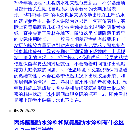
2026年新版地下工程防水相关规范更新后，不少基建项
目都开始关注湖北自粘系列防水卷材的长期服役表
现，“与结构同寿”的概念也越来越多地出现在工程防水
的选型参考里。很多人误以为这只是一句宣传表述，实
际上它背后藏着几条很少被单独拎出来说明的隐形考核
线，直接决定了卷材在地下、隧道这类长期隐蔽工程里
的实际使用时长。一、胶层长期稳定性的考核要求1、自
粘层的橡胶含量要达到对应标准的占比要求，避免掺杂
过多其他成分，导致长期处于潮湿地下环境时，出现脱
粘、脆化的情况。2、经过长期水浸测试后，胶层的粘结
强度保留率要达到对应数值，不会随着时间推移出现粘
结力大幅衰减的问题。3、低温环境下胶层仍能保持基础
的粘结韧性，不会在冬季低温工况下出现胶层开裂、和
基层剥离的情况。二、卷材抗窜水性能的考核要求1、预
铺反粘施工完成后，卷材要和后续浇筑的混凝土形成紧
密的粘结状态，减少层间出现空隙的概率。2、即使卷材
局部出现微小破损，水也不会在...
06
2026-07
丙烯酸酯防水涂料和聚氨酯防水涂料有什么区