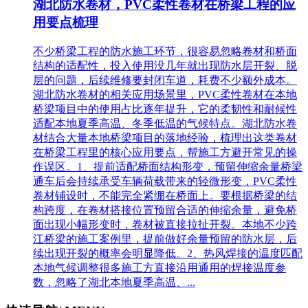
湖北防水卷材，PVC柔性卷材在桥梁工程的应
用要点梳理
不少桥梁工程的防水施工环节，很容易忽略卷材和桥面
结构的适配性，投入使用没几年就出现防水层开裂、脱
层的问题，后续维修要封闭车道，耗费不少额外成本。
湖北防水卷材的相关应用场景里，PVC柔性卷材在本地
桥梁项目中的使用占比逐年提升，它的柔韧性和耐候性
适配本地夏季高温、冬季低温的气候特点。湖北防水卷
材结合大量本地桥梁项目的落地经验，梳理出这类卷材
在桥梁工程里的核心应用要点，帮施工方避开常见的操
作误区。1、提前适配桥面结构形变，预留伸缩余量‌桥梁
通车后会持续承受车辆荷载带来的轻微形变，PVC柔性
卷材铺设时，不能完全紧绷在桥面上。要根据桥梁的结
构跨度，在卷材搭接位置预留合适的伸缩余量，避免桥
面出现小幅形变时，卷材被直接拉扯开裂。本地不少跨
江桥梁的施工案例里，提前做好余量预留的防水层，后
续出现开裂的概率会明显降低。2、热风焊接的温度匹配
本地气候调整‌很多施工方直接沿用通用的焊接温度参
数，忽略了湖北本地夏季高温、...