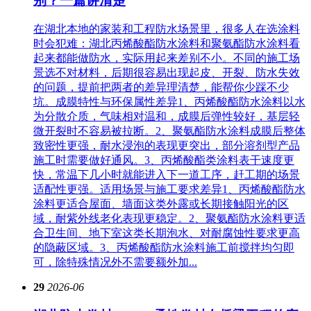
别？一篇讲清楚
在湖北本地的家装和工程防水场景里，很多人在选涂料
时会犯难：‌湖北丙烯酸酯防水涂料‌和聚氨酯防水涂料看
起来都能做防水，实际用起来差别不小。不同的施工场
景选不对材料，后期很容易出现起皮、开裂、防水失效
的问题，提前把两者的差异理清楚，能帮你少踩不少
坑。成膜特性与环保属性差异1、丙烯酸酯防水涂料以水
为分散介质，气味相对温和，成膜后弹性较好，基层轻
微开裂时不容易被拉断。2、聚氨酯防水涂料成膜后整体
致密性更强，耐水浸泡的表现更突出，部分溶剂型产品
施工时需要做好通风。3、丙烯酸酯类涂料表干速度更
快，常温下几小时就能进入下一道工序，赶工期的场景
适配性更强。适用场景与施工要求差异1、丙烯酸酯防水
涂料更适合屋面、墙面这类外露或长期接触阳光的区
域，耐紫外线老化表现更稳定。2、聚氨酯防水涂料更适
合卫生间、地下室这类长期泡水、对耐腐蚀性要求更高
的隐蔽区域。3、丙烯酸酯防水涂料施工前搅拌均匀即
可，除特殊情况外不需要额外加...
29
2026-06