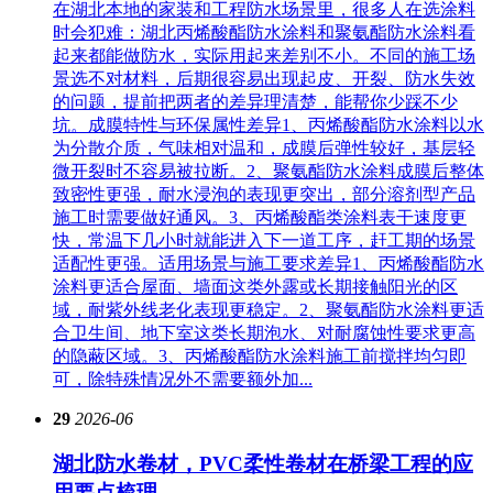
在湖北本地的家装和工程防水场景里，很多人在选涂料
时会犯难：‌湖北丙烯酸酯防水涂料‌和聚氨酯防水涂料看
起来都能做防水，实际用起来差别不小。不同的施工场
景选不对材料，后期很容易出现起皮、开裂、防水失效
的问题，提前把两者的差异理清楚，能帮你少踩不少
坑。成膜特性与环保属性差异1、丙烯酸酯防水涂料以水
为分散介质，气味相对温和，成膜后弹性较好，基层轻
微开裂时不容易被拉断。2、聚氨酯防水涂料成膜后整体
致密性更强，耐水浸泡的表现更突出，部分溶剂型产品
施工时需要做好通风。3、丙烯酸酯类涂料表干速度更
快，常温下几小时就能进入下一道工序，赶工期的场景
适配性更强。适用场景与施工要求差异1、丙烯酸酯防水
涂料更适合屋面、墙面这类外露或长期接触阳光的区
域，耐紫外线老化表现更稳定。2、聚氨酯防水涂料更适
合卫生间、地下室这类长期泡水、对耐腐蚀性要求更高
的隐蔽区域。3、丙烯酸酯防水涂料施工前搅拌均匀即
可，除特殊情况外不需要额外加...
29
2026-06
湖北防水卷材，PVC柔性卷材在桥梁工程的应
用要点梳理