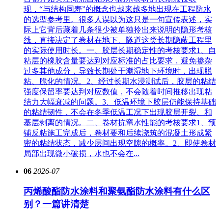
现，“与结构同寿”的概念也越来越多地出现在工程防水
的选型参考里。很多人误以为这只是一句宣传表述，实
际上它背后藏着几条很少被单独拎出来说明的隐形考核
线，直接决定了卷材在地下、隧道这类长期隐蔽工程里
的实际使用时长。一、胶层长期稳定性的考核要求1、自
粘层的橡胶含量要达到对应标准的占比要求，避免掺杂
过多其他成分，导致长期处于潮湿地下环境时，出现脱
粘、脆化的情况。2、经过长期水浸测试后，胶层的粘结
强度保留率要达到对应数值，不会随着时间推移出现粘
结力大幅衰减的问题。3、低温环境下胶层仍能保持基础
的粘结韧性，不会在冬季低温工况下出现胶层开裂、和
基层剥离的情况。二、卷材抗窜水性能的考核要求1、预
铺反粘施工完成后，卷材要和后续浇筑的混凝土形成紧
密的粘结状态，减少层间出现空隙的概率。2、即使卷材
局部出现微小破损，水也不会在...
06
2026-07
丙烯酸酯防水涂料和聚氨酯防水涂料有什么区
别？一篇讲清楚