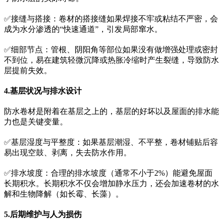
✅接缝与搭接：卷材的搭接缝如果焊接不牢或粘结不严密，会
成为水分渗透的“快速通道”，引发局部窜水。
✅细部节点：管根、阴阳角等部位如果没有做增强处理或密封
不到位，易在建筑轻微沉降或热胀冷缩时产生裂缝，导致防水
层提前失效。
4.基层状况与排水设计
防水卷材是附着在基层之上的，基层的好坏以及屋面的排水能
力也是关键变量。
✅基层湿度与平整度：如果基层潮湿、不平整，卷材铺贴后容
易出现空鼓、剥离，失去防水作用。
✅排水坡度：合理的排水坡度（通常不小于2%）能避免屋面
长期积水。长期积水不仅会增加静水压力，还会加速卷材的水
解和生物降解（如长霉、长藻）。
5.后期维护与人为损伤