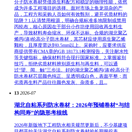
分子防水卷材凭借原生料配方和稳定的物理性能，依然
成为许多工程项目的选择。面对市场上鱼龙混杂的产
品，工程方和采购人员如何有效甄别，避开劣质材料的
陷阱？1.认清禁用根源，明确合规标准多地限制或禁用
丙纶布，核心原因在于部分小作坊使用回收再生料生
产，导致材料寿命缩水、环保不达标。合规的湖北聚乙
烯丙(涤)纶高分子防水卷材，其芯材应使用原生聚乙烯
颗粒，且厚度需达到0.5mm以上。采购时，应要求供应
商提供带有CMA章的GB 18173.1检测报告，关注耐水性
等关键指标，确保材料符合现行国家标准。2.掌握鉴别
技巧，拒绝劣质材料辨别原生料与再生料，可以通
过“望、闻、触”三步法。好的湖北聚乙烯丙(涤)纶高分子
防水卷材芯层颜色纯正、呈透明或白色，表面平整；而
劣质再生料产品往往颜色发灰、杂质多，且...
13
2026-07
湖北自粘系列防水卷材：2026年预铺卷材“与结
构同寿”的隐形考核线
2026年新版地下工程防水相关规范更新后，不少基建项
目都开始关注湖北自粘系列防水卷材的长期服役表