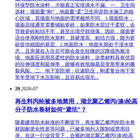
环保型防水涂料，才能真正实现滴水不漏。一、卫生间
选材：墙面重“刚”，地面重“柔”卫生间是防水施工的核
心区域，其墙面与地面的需求截然不同。1.墙面防水：
墙面后续通常需要铺贴瓷砖，如果防水层过于柔软，会
导致瓷砖粘结不牢，甚至出现空鼓脱落。因此，墙面更
适合使用刚性防水浆料，其硬度高、粘结力强，能为瓷
砖提供稳固的基层。2.地面防水：地面长期处于浸水状
态，且房屋在入住后可能会发生轻微的沉降或热胀冷
缩。地面应选用高柔性的防水涂料，这类材料具有优异
的拉伸强度和延伸率，能够有效抵御基层变形带来的撕
裂风险。二、地下室防潮：抗渗防压，刚柔复合地下室
常年受地下水压影响，且容易出现毛...
20
2026-07
再生料丙纶被多地禁用，湖北聚乙烯丙(涤)纶高
分子防水卷材如何“避坑”？
随着建筑防水标准的不断提升，再生聚乙烯丙纶防水卷
材因耐老化性差等问题，已被多地列入限制或禁用目
录。在这一行业背景下，合规的湖北聚乙烯丙(涤)纶高