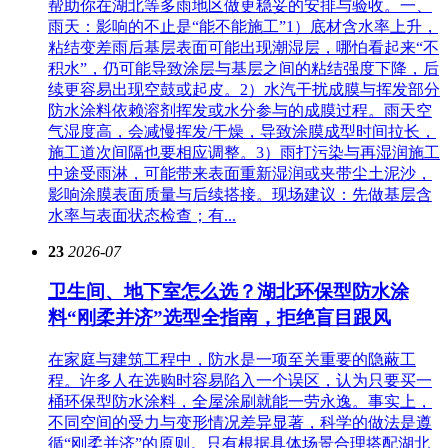
帮助你在湖北等多雨地区做更稳妥的安排与验收。一、
雨天：影响的不止是“能不能施工”1）底材含水率上升，
粘结变差雨后基层表面可能出现潮湿层，哪怕看起来“不
积水”，仍可能导致涂层与基层之间的粘结强度下降，后
续更容易出现空鼓或起皮。2）水汽干扰成膜与挥发部分
防水涂料依赖溶剂挥发或水分参与的成膜过程。雨天空
气湿度高，会减慢挥发/干燥，导致涂膜成型时间拉长，
施工道次间隔也要相应调整。3）雨打污染与再湿润施工
中途受雨淋，可能带来表面重新湿润或夹带尘土泥沙，
影响涂膜表面质量与后续搭接。现场建议：先做基层含
水率与表面状态检查；有...
23
2026-07
卫生间、地下室怎么选？湖北环保型防水涂
料“刚柔并济”选型全指南，拒绝盲目跟风
在家庭与建筑工程中，防水是一项至关重要的隐蔽工
程。许多人在选购时容易陷入一个误区，认为只要买一
桶环保型防水涂料，全屋涂刷就能一劳永逸。事实上，
不同空间的受力与变形情况差异显著，科学的做法是遵
循“刚柔并济”的原则。只有根据具体场景合理搭配湖北