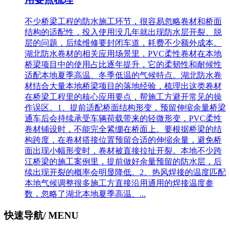
不少桥梁工程的防水施工环节，很容易忽略卷材和桥面
结构的适配性，投入使用没几年就出现防水层开裂、脱
层的问题，后续维修要封闭车道，耗费不少额外成本。
湖北防水卷材的相关应用场景里，PVC柔性卷材在本地
桥梁项目中的使用占比逐年提升，它的柔韧性和耐候性
适配本地夏季高温、冬季低温的气候特点。湖北防水卷
材结合大量本地桥梁项目的落地经验，梳理出这类卷材
在桥梁工程里的核心应用要点，帮施工方避开常见的操
作误区。1、提前适配桥面结构形变，预留伸缩余量‌桥梁
通车后会持续承受车辆荷载带来的轻微形变，PVC柔性
卷材铺设时，不能完全紧绷在桥面上。要根据桥梁的结
构跨度，在卷材搭接位置预留合适的伸缩余量，避免桥
面出现小幅形变时，卷材被直接拉扯开裂。本地不少跨
江桥梁的施工案例里，提前做好余量预留的防水层，后
续出现开裂的概率会明显降低。2、热风焊接的温度匹配
本地气候调整‌很多施工方直接沿用通用的焊接温度参
数，忽略了湖北本地夏季高温、...
快速导航
/ MENU