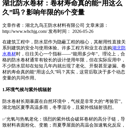
湖北防水卷材：卷材寿命真的能“用这么
久”吗？影响年限的6个变量
文章作者：湖北九鸟王防水材料有限公司
文章来源：
http://www.whchjg.com/
发布时间： 2026-05-26
在建筑工程中，防水层作为隐蔽工程的核心，其耐用性直接关
系到建筑的安全与使用体验。许多工程方和业主在选购
湖北防
水卷材
时，往往关心一个指标——“能用多少年”。理论上，合
格的防水卷材通常有较长的设计使用年限，但在实际应用中，
不少防水层却在短短几年内就出现了老化、开裂甚至渗漏。卷
材的寿命真的能“用这么久”吗？其实，这背后取决于多个动态
变量的共同作用。
1.环境气候与紫外线辐射
防水卷材长期暴露在自然环境中，气候是非常大的“考验官”。
湖北地区夏季高温多雨，冬季湿冷，且紫外线辐射强烈。
✅光氧与热氧老化：强烈的紫外线会破坏卷材的高分子链，导
致材料表面粉化、变脆；而夏季屋面的高温会加速氧化反应，